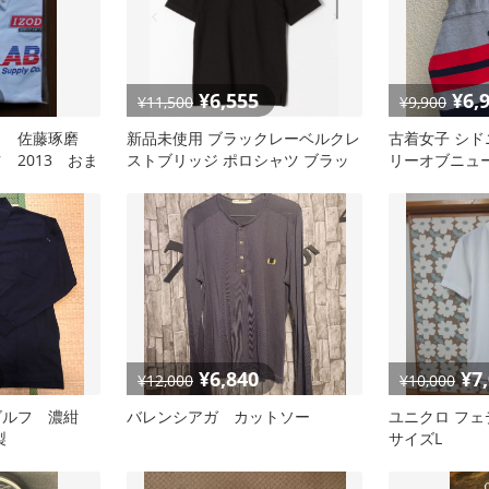
¥6,555
¥6,
¥11,500
¥9,900
ト 佐藤琢磨
新品未使用 ブラックレーベルクレ
古着女子 シド
 2013 おま
ストブリッジ ポロシャツ ブラッ
リーオブニュ
ク
シャツ
¥6,840
¥7
¥12,000
¥10,000
ゴルフ 濃紺
バレンシアガ カットソー
ユニクロ フ
製
サイズL