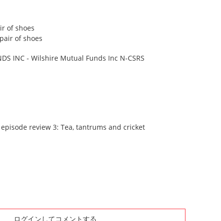
air of shoes
S INC - Wilshire Mutual Funds Inc N-CSRS
episode review 3: Tea, tantrums and cricket
ログインしてコメントする