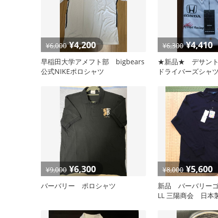
¥4,200
¥4,410
¥6,000
¥6,300
早稲田大学アメフト部 bigbears
★新品★ デサン
公式NIKEポロシャツ
ドライバーズシャツ
け付き
¥6,300
¥5,600
¥9,000
¥8,000
バーバリー ポロシャツ
新品 バーバリー
LL 三陽商会 日本