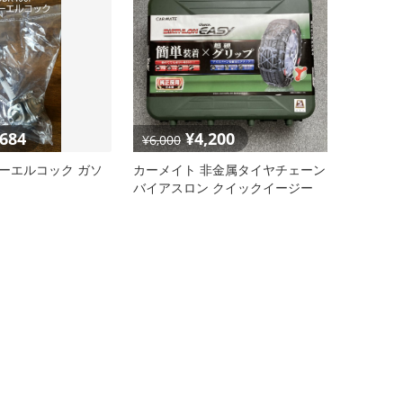
,684
¥4,200
¥6,000
フューエルコック ガソ
カーメイト 非金属タイヤチェーン
バイアスロン クイックイージー
QE10L