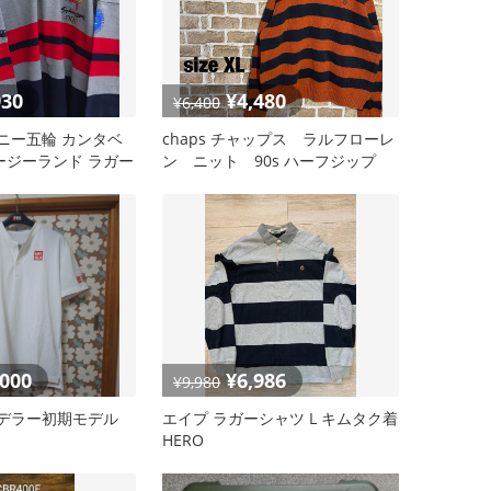
930
¥4,480
¥6,400
ニー五輪 カンタベ
chaps チャップス ラルフローレ
ージーランド ラガー
ン ニット 90s ハーフジップ
ボーダー
,000
¥6,986
¥9,980
ェデラー初期モデル
エイプ ラガーシャツ L キムタク着
HERO