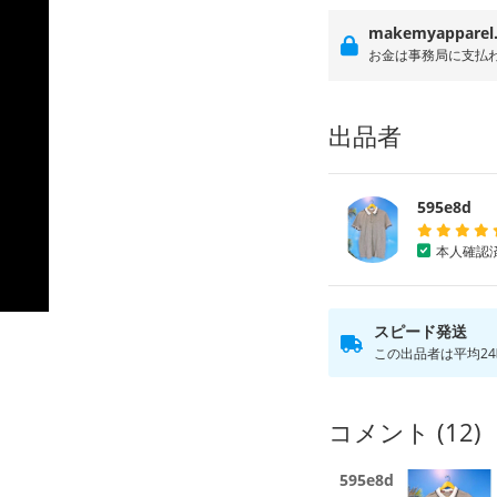
makemyappar
お金は事務局に支払
出品者
595e8d
本人確認
スピード発送
この出品者は平均2
コメント (12)
595e8d