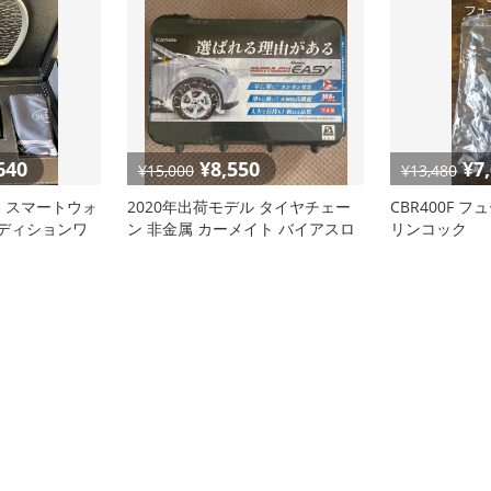
640
¥8,550
¥7
¥15,000
¥13,480
ィ スマートウォ
2020年出荷モデル タイヤチェー
CBR400F 
エディションワ
ン 非金属 カーメイト バイアスロ
リンコック
ン クイッ…