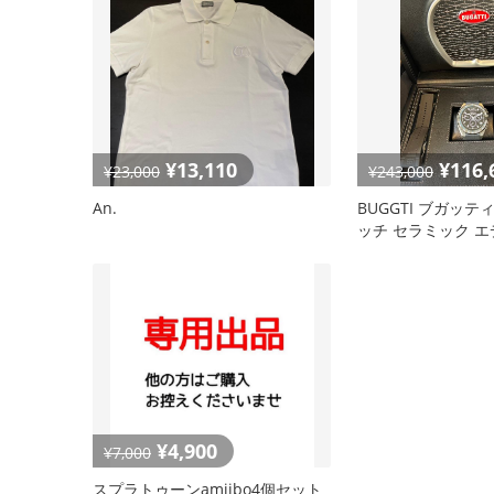
¥13,110
¥116,
¥23,000
¥243,000
An.
BUGGTI ブガッテ
ッチ セラミック 
ン 限定
¥4,900
¥7,000
スプラトゥーンamiibo4個セット